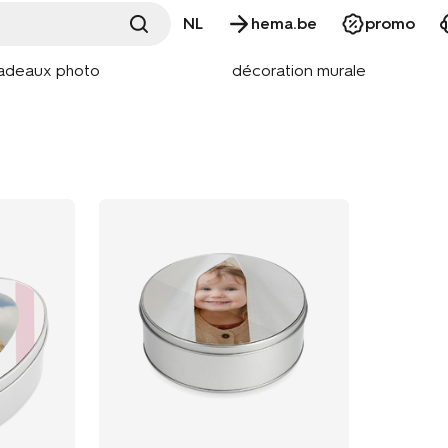
NL
hema.be
promo
adeaux photo
décoration murale