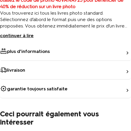
utilisez le code de promo 40VANAF25 pour bénéficier de
40% de réduction sur un livre photo
Vous trouverez ici tous les livres photo standard.
Sélectionnez d’abord le format puis une des options
proposées. Vous obtenez immédiatement le prix d’un livre
de 24 pages. L’option « brillant » donne à votre livre un
continuer à lire
aspect plus luxueux ainsi qu’un meilleur rendu des couleurs ;
les photos sont plus nettes. Les pages sont recourbées
plus d'informations
lorsque le livre est ouvert, comme dans un livre classique.
livraison
garantie toujours satisfaite
Ceci pourrait également vous
intéresser