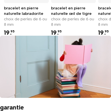
bracelet en pierre
bracelet en pierre
bracel
naturelle labradorite
naturelle œil de tigre
naturel
choix de perles de 6 ou
choix de perles de 6 ou
choix 
8 mm
8 mm
8 mm
19
.
19
.
19
.
95
95
95
garantie