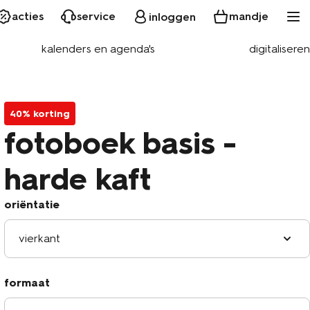
acties
service
mandje
inloggen
kalenders en agenda's
digitaliseren
40% korting
fotoboek basis -
harde kaft
oriëntatie
vierkant
formaat