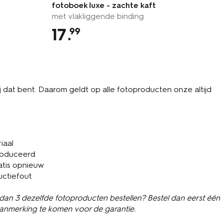
fotoboek luxe - zachte kaft
set
met vlakliggende binding
for
17
.
2
99
jij dat bent. Daarom geldt op alle fotoproducten onze altijd
iaal
roduceerd
atis opnieuw
uctiefout
 dan 3 dezelfde fotoproducten bestellen? Bestel dan eerst één
aanmerking te komen voor de garantie.