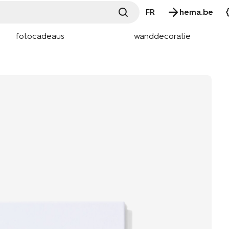
FR
hema.be
fotocadeaus
wanddecoratie