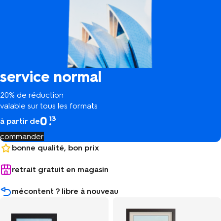
service normal
20% de réduction
valable sur tous les formats
0
.
13
à partir de
commander
bonne qualité, bon prix
retrait gratuit en magasin
mécontent ? libre à nouveau