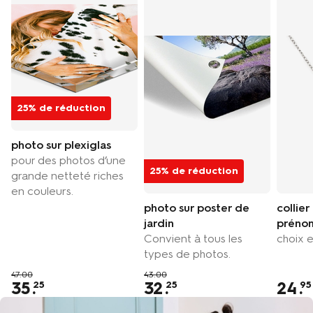
25% de réduction
photo sur plexiglas
pour des photos d’une
25% de réduction
grande netteté riches
en couleurs.
photo sur poster de
collier
jardin
préno
Convient à tous les
choix e
types de photos.
47.00
43.00
35
.
32
.
24
.
25
25
95