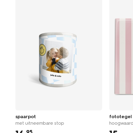
spaarpot
fototegel
met uitneembare stop
hoogwaard
95