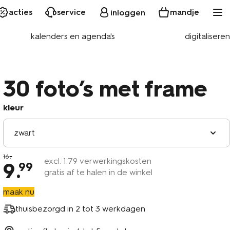
acties
service
mandje
inloggen
kalenders en agenda's
digitaliseren
30 foto’s met frame
kleur
zwart
16
excl.
1
.79 verwerkingskosten
9
.
99
gratis af te halen in de winkel
maak nu
thuisbezorgd in
2 tot 3 werkdagen