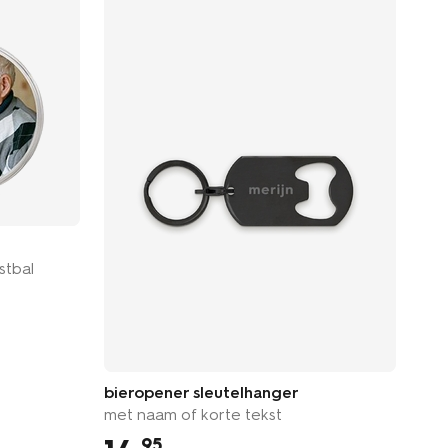
fot
stbal
fot
bieropener sleutelhanger
met naam of korte tekst
95