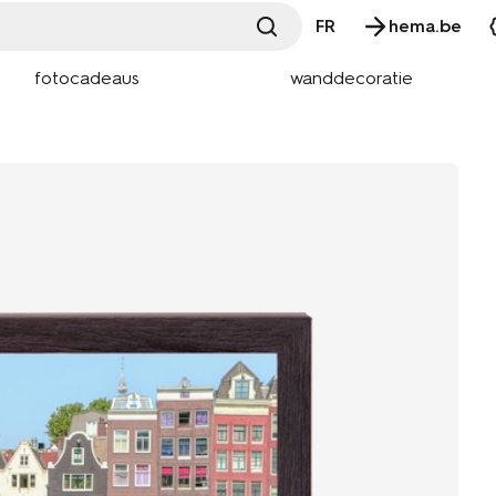
FR
hema.be
fotocadeaus
wanddecoratie