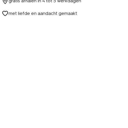
gratis afhalen in
4 tot 5 werkdagen
met liefde en aandacht gemaakt